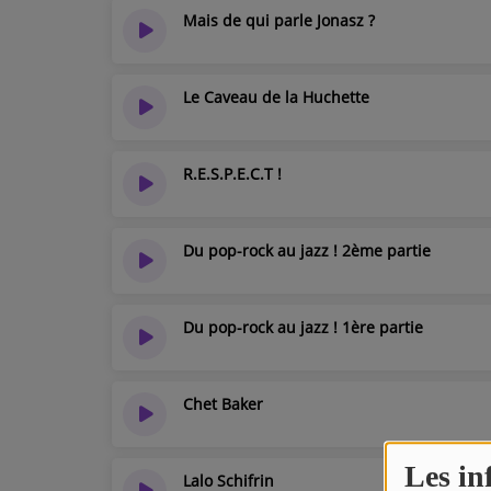
Mais de qui parle Jonasz ?
Le Caveau de la Huchette
R.E.S.P.E.C.T !
Du pop-rock au jazz ! 2ème partie
Du pop-rock au jazz ! 1ère partie
Chet Baker
Les in
Lalo Schifrin