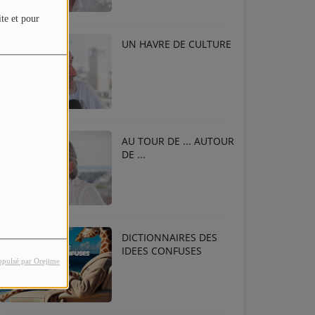
ite et pour
UN HAVRE DE CULTURE
AU TOUR DE ... AUTOUR
DE ...
DICTIONNAIRES DES
IDEES CONFUSES
opulsé par Orejime