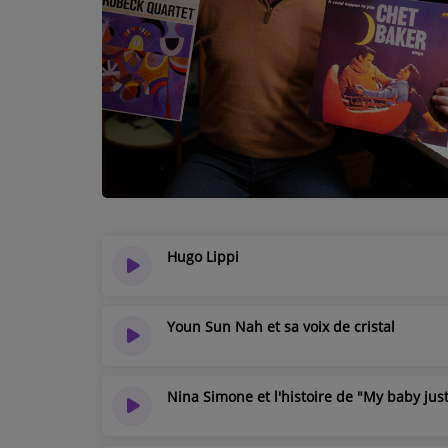
PAROLES D'ENTREPRENEURS
AU TOUR DE ... AUTOUR DE ....
ÊTRE-BIEN
LE LIVE RADIO GIRAFE
DICTIONNAIRE DES IDÉES CONFUSES
BOULEVARD DES ARTISTES
Hugo Lippi
LES MOTS À LA BOUCHE
SPORT ADDICT
Youn Sun Nah et sa voix de cristal
PETITS RÉCITS DE JAZZ
Nina Simone et l'histoire de "My baby jus
Contact