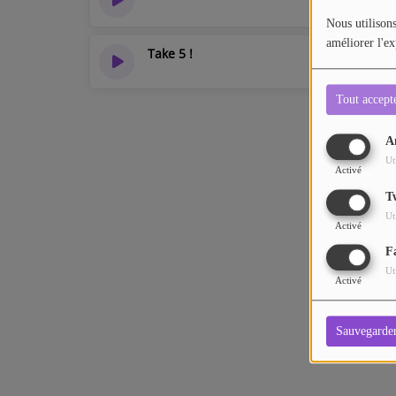
Nous utilisons
améliorer l'ex
Take 5 !
Tout accept
A
Ut
Activé
T
Ut
Activé
F
Ut
Activé
Sauvegarde