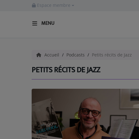
Espace membre
MENU
ACCUEIL
Accueil
Podcasts
Petits récits de Jazz
Radio
PETITS RÉCITS DE JAZZ
EMISSIONS
EQUIPES
EVÈNEMENTS
Podcast
UN HAVRE DE CULTURE