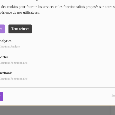
 des cookies pour fournir les services et les fonctionnalités proposés sur notre s
périence de nos utilisateurs.
er
Tout refuser
nalytics
ilisation: Analyse
witter
ilisation: Fonctionnalité
acebook
ilisation: Fonctionnalité
Pr
r