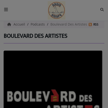
ACCUEIL
Accueil
Podcasts
Boulevard Des Artistes
RSS
BOULEVARD DES ARTISTES
Radio
EMISSIONS
EQUIPES
EVÈNEMENTS
Podcast
UN HAVRE DE CULTURE
PAROLES D'ENTREPRENEURS