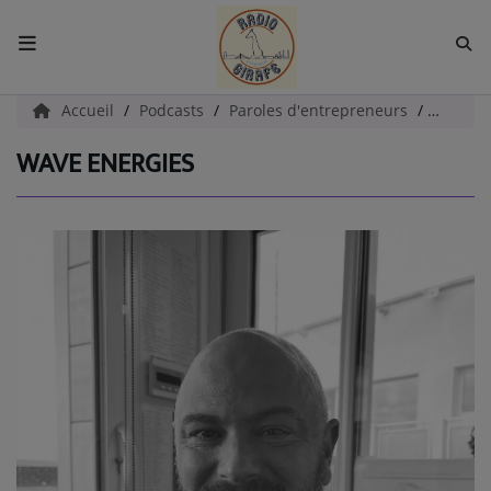
ACCUEIL
Accueil
Podcasts
Paroles d'entrepreneurs
WAVE E
WAVE ENERGIES
Radio
EMISSIONS
EQUIPES
EVÈNEMENTS
Podcast
UN HAVRE DE CULTURE
PAROLES D'ENTREPRENEURS