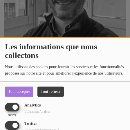
AU TOUR DE ... AUTOUR DE ....
ÊTRE-BIEN
LE LIVE RADIO GIRAFE
DICTIONNAIRE DES IDÉES CONFUSES
Les informations que nous
1136 vues
collectons
BOULEVARD DES ARTISTES
Nous utilisons des cookies pour fournir les services et les fonctionnalités
LES MOTS À LA BOUCHE
Télécharger le podcast
Écouter le podcast
proposés sur notre site et pour améliorer l'expérience de nos utilisateurs.
SPORT ADDICT
Avec Marc-Antoine HILBERT directeur général de la société
Tout accepter
Tout refuser
PETITS RÉCITS DE JAZZ
WAVE ENERGIES
Analytics
Commentaires(0)
Contact
Utilisation: Analyse
Activé
Twitter
Utilisation: Fonctionnalité